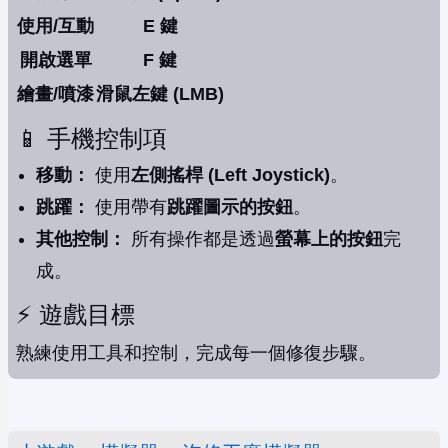
使用/互動
E 鍵
開啟選單
F 鍵
繪畫/噴漆
滑鼠左鍵 (LMB)
📱 手機控制項
移動：
使用
左側搖桿 (Left Joystick)
。
跳躍：
使用帶有
跳躍圖示的按鈕
。
其他控制：
所有操作都是透過
螢幕上的按鈕
完
成。
⚡️ 遊戲目標
熟練使用工具和控制，完成每一個修復步驟。