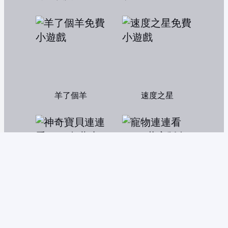
羊了個羊
速度之星
神奇寶貝連連看2004
寵物連連看3.1：共享版