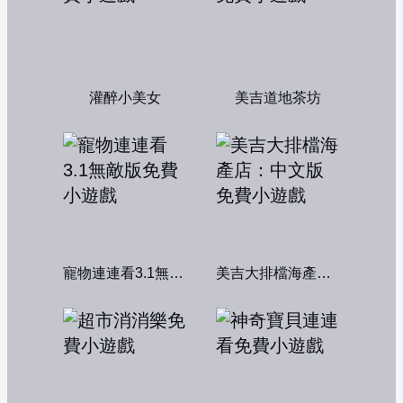
灌醉小美女
美吉道地茶坊
寵物連連看3.1無敵版
美吉大排檔海產店：中文版