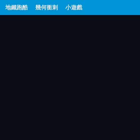
地鐵跑酷
幾何衝刺
小遊戲