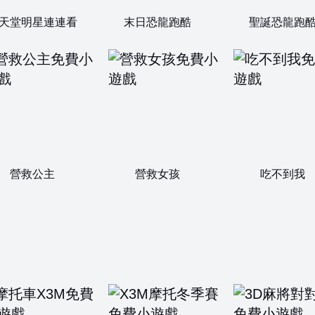
天堂明星連連看
末日恐龍跑酷
聖誕恐龍跑
營救公主
營救女孩
吃不到我