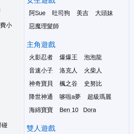
女生遊戲
酷
阿Sue
吐司狗
美吉
大頭妹
惡魔理髮師
主角遊戲
火影忍者
爆爆王
泡泡龍
音速小子
洛克人
火柴人
神奇寶貝
楓之谷
史努比
降世神通
哆啦a夢
超級瑪麗
海綿寶寶
Ben 10
Dora
雙人遊戲