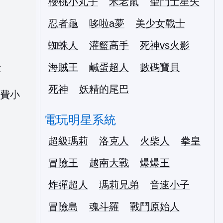
櫻桃小丸子
米老鼠
聖鬥士星矢
忍者龜
哆啦a夢
美少女戰士
蜘蛛人
灌籃高手
死神vs火影
海賊王
鹹蛋超人
數碼寶貝
友
死神
妖精的尾巴
電玩明星系統
超級瑪莉
洛克人
火柴人
拳皇
冒險王
越南大戰
爆爆王
炸彈超人
瑪莉兄弟
音速小子
冒險島
魂斗羅
戰鬥原始人