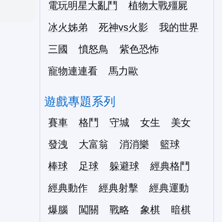
電玩明星大亂鬥
植物大戰殭屍
冰火姊弟
死神vs火影
我的世界
三國
憤怒鳥
紫色恐怖
寵物連連看
馬力歐
遊戲專題系列
賽車
格鬥
守城
女生
美女
發洩
大富翁
消消樂
籃球
棒球
足球
躲避球
經典格鬥
經典動作
經典射擊
經典運動
爆腦
闖關
戰略
象棋
暗棋