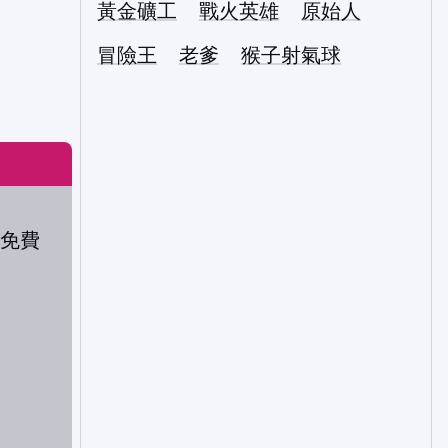
黃金礦工
戰火英雄
原始人
冒險王
老爹
猴子射氣球