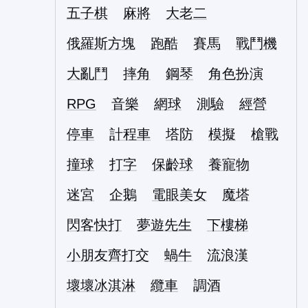
五子棋
麻將
大老二
俄羅斯方塊
跑酷
賽馬
戰鬥機
大亂鬥
摔角
鋼琴
角色扮演
RPG
音樂
網球
測驗
經營
停車
計程車
塔防
模擬
槍戰
撞球
打字
保齡球
養寵物
迷宮
企鵝
電眼美女
魔塔
閃客快打
夢遊先生
下樓梯
小朋友齊打交
蝸牛
流浪漢
壞壞冰淇淋
纜車
調酒