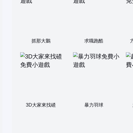
抓那大鵝
求職跑酷
3D大家來找碴
暴力羽球