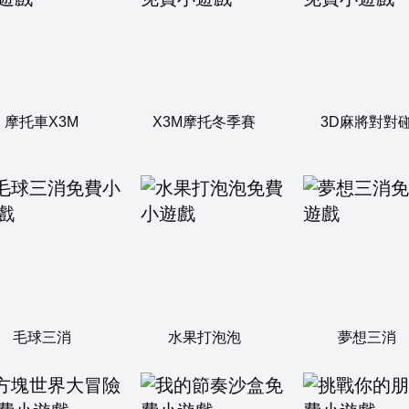
摩托車X3M
X3M摩托冬季賽
3D麻將對對
毛球三消
水果打泡泡
夢想三消