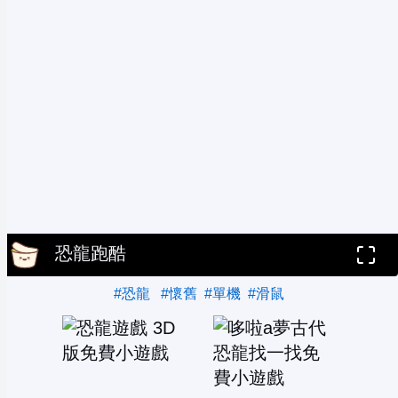
恐龍跑酷
#恐龍
#懷舊
#單機
#滑鼠