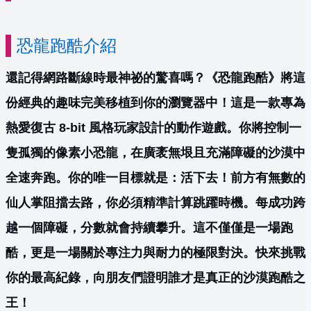
恐龍跑酷介紹
還記得網路斷線時最神祕的驚喜嗎？《恐龍跑酷》將這
份經典的趣味完美移植到你的瀏覽器中！這是一款專為
熱愛復古 8-bit 風格玩家設計的動作遊戲。你將控制一
隻孤獨的像素小恐龍，在廣袤無垠且充滿障礙的沙漠中
全速奔跑。你的唯一目標就是：活下去！前方有無數的
仙人掌阻擋去路，你必須精準計算跳躍時機。每成功跨
越一個障礙，分數就會持續攀升。這不僅僅是一場跑
酷，更是一場關於專注力與耐力的極限對決。快來挑戰
你的最高紀錄，向朋友們證明誰才是真正的沙漠跑酷之
王！