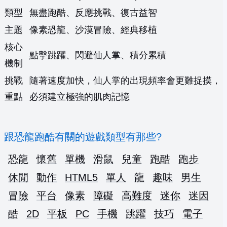
類型
無盡跑酷、反應挑戰、復古益智
主題
像素恐龍、沙漠冒險、經典移植
核心
點擊跳躍、閃避仙人掌、積分累積
機制
挑戰
隨著速度加快，仙人掌的出現頻率會更難捉摸，
重點
必須建立極強的肌肉記憶
跟恐龍跑酷有關的遊戲類型有那些?
恐龍
懷舊
單機
滑鼠
兒童
跑酷
跑步
休閒
動作
HTML5
單人
龍
趣味
男生
冒險
平台
像素
障礙
高難度
迷你
迷因
酷
2D
平板
PC
手機
跳躍
技巧
電子