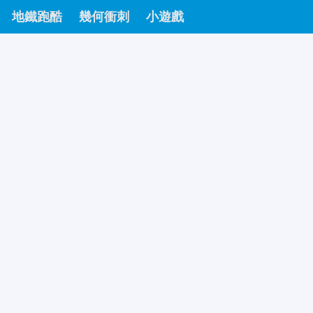
地鐵跑酷
幾何衝刺
小遊戲