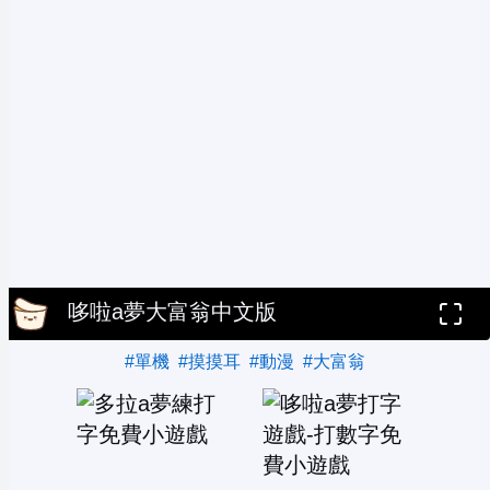
哆啦a夢大富翁中文版
#單機
#摸摸耳
#動漫
#大富翁