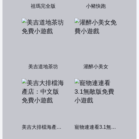
祖瑪完全版
小豬快跑
美吉道地茶坊
灌醉小美女
美吉大排檔海產店：中文版
寵物連連看3.1無敵版