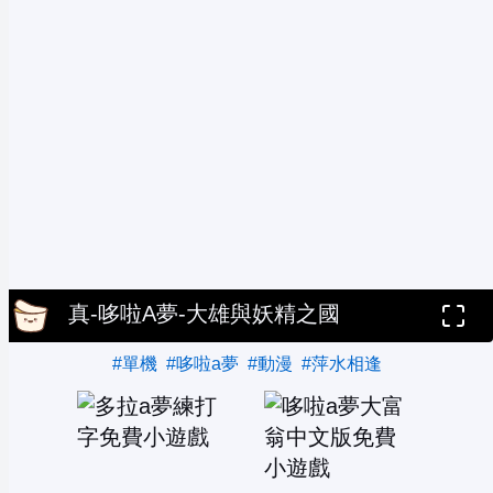
真-哆啦A夢-大雄與妖精之國
#單機
#哆啦a夢
#動漫
#萍水相逢