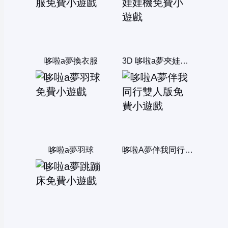
哆啦a夢換衣服
3D 哆啦a夢夾娃娃機
哆啦a夢羽球
哆啦A夢伴我同行雙人版