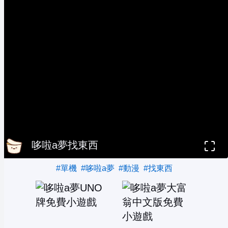
哆啦a夢找東西
#單機
#哆啦a夢
#動漫
#找東西