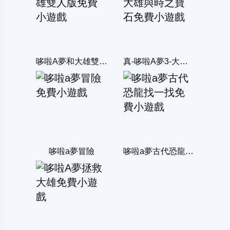
哆啦A夢和大雄雙人版
真-哆啦A夢3-大雄與時之寶石
哆啦a夢冒險
哆啦a夢古代恐龍找一找