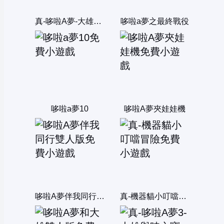
真-哆啦A夢-大雄與妖精之國
哆啦a夢之最終戰役
哆啦a夢10
哆啦A夢夾娃娃機
哆啦A夢伴我同行雙人版
真-機器貓小叮噹冒險