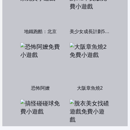
地鐵跑酷：北京
美少女成長計劃5.2中文版
恐怖阿嬤
大阪章魚燒2