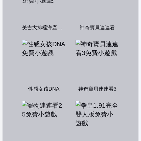
美吉大排檔海產店：中文版
神奇寶貝連連看
性感女孩DNA
神奇寶貝連連看3