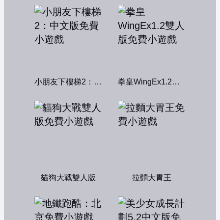
小朋友下樓梯2：中文版
拳皇WingEx1.2雙人版
貓狗大戰雙人版
拉麵大胃王