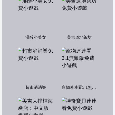
灌醉小美女
美吉道地茶坊
超市消消樂
寵物連連看3.1無敵版