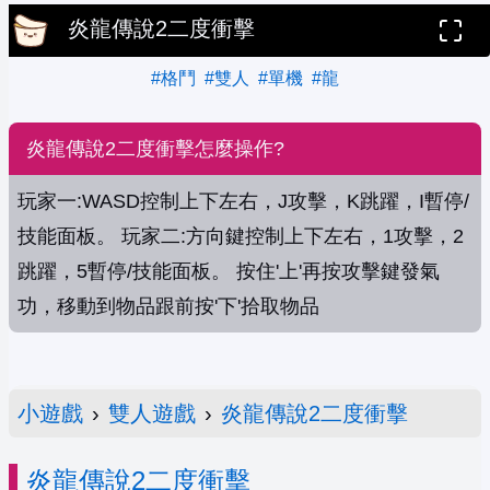
炎龍傳說2二度衝擊
#格鬥
#雙人
#單機
#龍
炎龍傳說2二度衝擊怎麼操作?
玩家一:WASD控制上下左右，J攻擊，K跳躍，I暫停/
技能面板。 玩家二:方向鍵控制上下左右，1攻擊，2
跳躍，5暫停/技能面板。 按住'上'再按攻擊鍵發氣
功，移動到物品跟前按'下'拾取物品
小遊戲
›
雙人遊戲
›
炎龍傳說2二度衝擊
炎龍傳說2二度衝擊