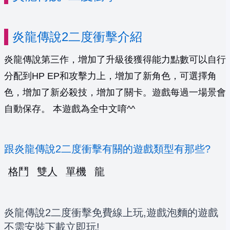
炎龍傳說2二度衝擊介紹
炎龍傳說第三作，增加了升級後獲得能力點數可以自行
分配到HP EP和攻擊力上，增加了新角色，可選擇角
色，增加了新必殺技，增加了關卡。遊戲每過一場景會
自動保存。 本遊戲為全中文唷^^
跟炎龍傳說2二度衝擊有關的遊戲類型有那些?
格鬥
雙人
單機
龍
炎龍傳說2二度衝擊免費線上玩,遊戲泡麵的遊戲
不需安裝下載立即玩!