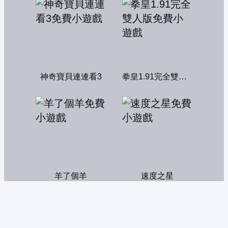
神奇寶貝連連看3
拳皇1.91完全雙人版
羊了個羊
速度之星