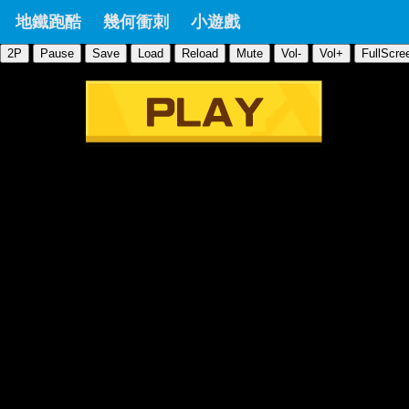
地鐵跑酷
幾何衝刺
小遊戲