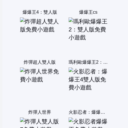
爆爆王4：雙人版
爆爆王cs
炸彈超人雙人版
瑪利歐爆爆王2：雙人版
炸彈人世界
火影忍者：爆爆王4雙人版