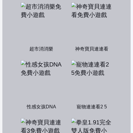
超市消消樂
神奇寶貝連連看
性感女孩DNA
寵物連連看2 5