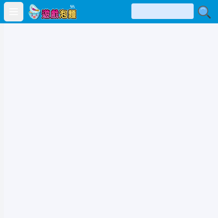
Open main menu