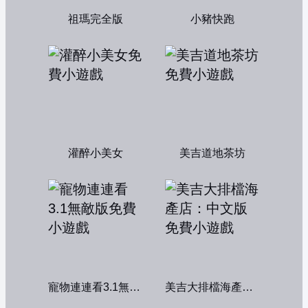
祖瑪完全版
小豬快跑
灌醉小美女
美吉道地茶坊
寵物連連看3.1無敵版
美吉大排檔海產店：中文版