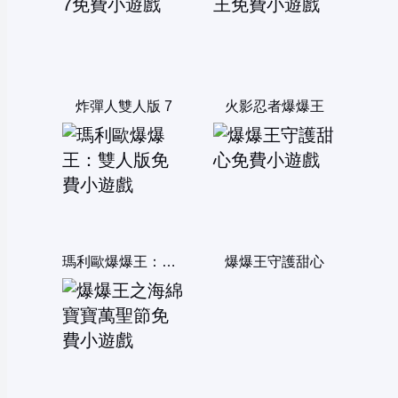
炸彈人雙人版 7
火影忍者爆爆王
瑪利歐爆爆王：雙人版
爆爆王守護甜心