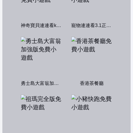
神奇寶貝連連看kawai版2004
寵物連連看3.1正式版
勇士島大富翁加強版
香港茶餐廳