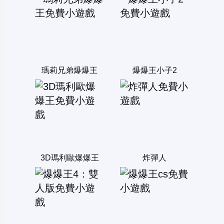
瑪莉兄弟爆爆王
爆爆王小子2
3D瑪利歐爆爆王
炸彈人