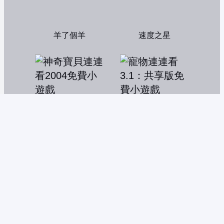
羊了個羊
速度之星
神奇寶貝連連看2004
寵物連連看3.1：共享版