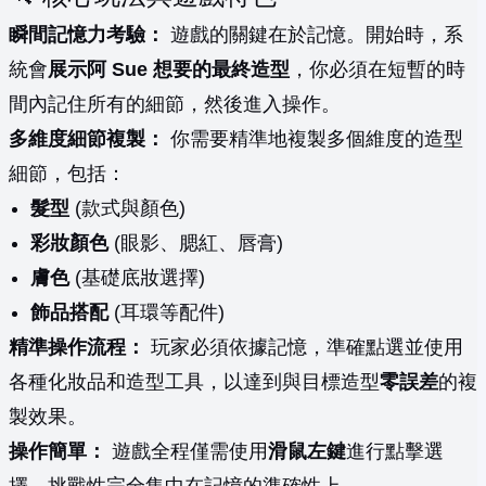
瞬間記憶力考驗：
遊戲的關鍵在於記憶。開始時，系
統會
展示阿 Sue 想要的最終造型
，你必須在短暫的時
間內記住所有的細節，然後進入操作。
多維度細節複製：
你需要精準地複製多個維度的造型
細節，包括：
髮型
(款式與顏色)
彩妝顏色
(眼影、腮紅、唇膏)
膚色
(基礎底妝選擇)
飾品搭配
(耳環等配件)
精準操作流程：
玩家必須依據記憶，準確點選並使用
各種化妝品和造型工具，以達到與目標造型
零誤差
的複
製效果。
操作簡單：
遊戲全程僅需使用
滑鼠左鍵
進行點擊選