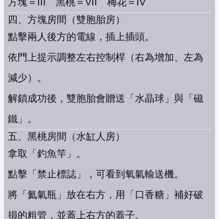
方塊＝III 黑桃＝VII 梅花＝IV
四、方塊房間（雙胞胎房）
點擊兩人後方的電線，插上插頭。
依門上提示調整左右控制桿（右為增加、左為
減少）。
解鎖成功後，雙胞胎會贈送「水晶球」與「磁
鐵」。
五、黑桃房間（水缸人房）
拿取「釣魚竿」。
點擊「禁止標誌」，可看到氧氣輸送機。
將「氦氣瓶」放在右方，用「口香糖」補好破
損的粗管，並蓋上右方的蓋子。