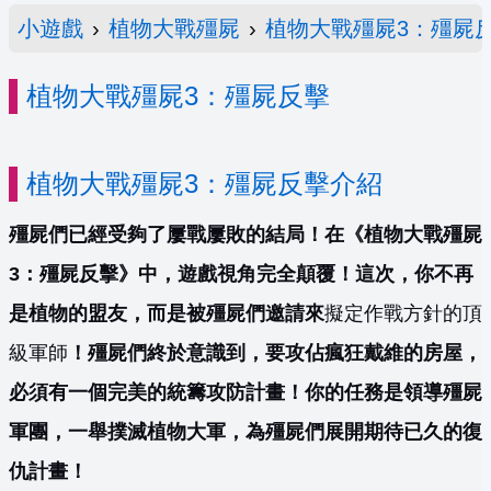
小遊戲
›
植物大戰殭屍
›
植物大戰殭屍3：殭屍
植物大戰殭屍3：殭屍反擊
植物大戰殭屍3：殭屍反擊介紹
殭屍們已經受夠了屢戰屢敗的結局！在《植物大戰殭屍
3：殭屍反擊》中，遊戲視角完全顛覆！這次，你不再
是植物的盟友，而是被殭屍們邀請來
擬定作戰方針的頂
級軍師
！殭屍們終於意識到，要攻佔瘋狂戴維的房屋，
必須有一個完美的統籌攻防計畫！你的任務是領導殭屍
軍團，一舉撲滅植物大軍，為殭屍們展開期待已久的復
仇計畫！