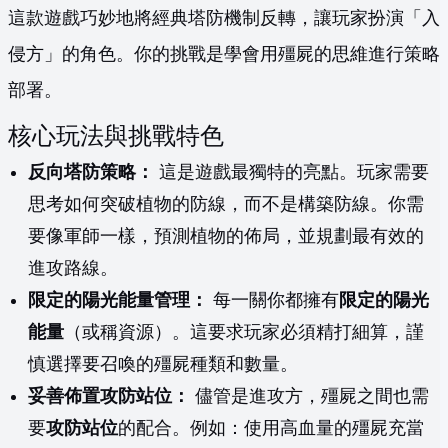
這款遊戲巧妙地將經典塔防機制反轉，讓玩家扮演「入
侵方」的角色。你的挑戰是學會用殭屍的思維進行策略
部署。
核心玩法與挑戰特色
反向塔防策略：
這是遊戲最獨特的亮點。玩家需要
思考如何突破植物的防線，而不是構築防線。你需
要像軍師一樣，預測植物的佈局，並規劃最有效的
進攻路線。
限定的陽光能量管理：
每一關你都擁有
限定的陽光
能量
（或稱資源）。這要求玩家必須精打細算，謹
慎選擇要召喚的殭屍種類和數量。
妥善佈置攻防站位：
儘管是進攻方，殭屍之間也需
要
攻防站位
的配合。例如：使用高血量的殭屍充當