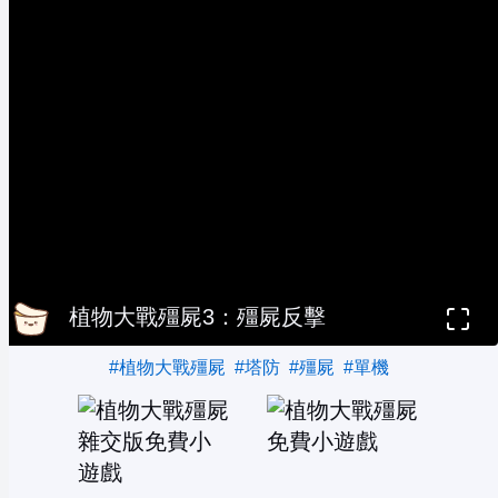
植物大戰殭屍3：殭屍反擊
#植物大戰殭屍
#塔防
#殭屍
#單機