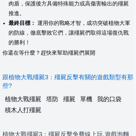
肉盾，保護後方具備特殊能力或高傷害輸出的殭屍
推進。
最終目標：
運用你的戰略才智，成功突破植物大軍
的防線，徹底擊敗它們，讓殭屍們取得這場復仇戰
的勝利！
你還在等什麼？趕快來幫助殭屍們展開
跟植物大戰殭屍3：殭屍反擊有關的遊戲類型有那
些?
植物大戰殭屍
塔防
殭屍
單機
我的口袋
積木人打殭屍
植物大戰殭屍3：殭屍反擊免費線上玩,遊戲泡麵