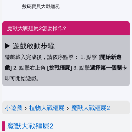
數碼寶貝大戰殭屍
魔獸大戰殭屍2怎麼操作?
▶️ 遊戲啟動步驟
遊戲載入完成後，請依序點擊： 1. 點擊
[開始新遊
戲]
2. 點擊右上角
[挑戰殭屍]
3. 點擊
選擇第一個關卡
即可開始遊戲。
小遊戲
›
植物大戰殭屍
›
魔獸大戰殭屍2
魔獸大戰殭屍2