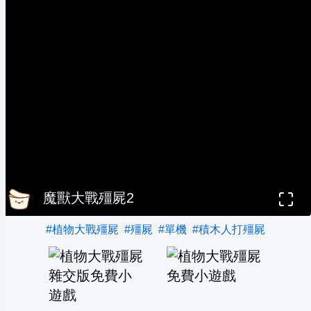
魔獸大戰殭屍2
#植物大戰殭屍
#殭屍
#單機
#積木人打殭屍