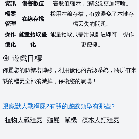
資訊
傷害數值
害數值顯示，讓戰況更加清晰。
檔案
採用在線存檔，有效避免了本地存
在線存檔
管理
檔丟失的問題。
操作
能量拾取優
能量拾取只需滑鼠劃過即可，操作
優化
化
更便捷。
🎯 遊戲目標
佈置您的防禦塔陣線，利用優化的資源系統，將所有來
襲的殭屍全部消滅掉，保衛您的農場！
跟魔獸大戰殭屍2有關的遊戲類型有那些?
植物大戰殭屍
殭屍
單機
積木人打殭屍