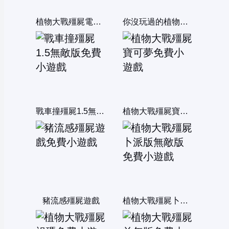
植物大戰殭屍電腦選關版
你沒玩過的植物大戰殭屍6無敵版
戰車撞殭屍1.5無敵版
植物大戰殭屍寶可夢
豬流感殭屍遊戲
植物大戰殭屍卜派版無敵版