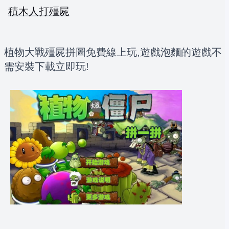
積木人打殭屍
植物大戰殭屍拼圖免費線上玩,遊戲泡麵的遊戲不
需安裝下載立即玩!