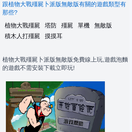
跟植物大戰殭屍卜派版無敵版有關的遊戲類型有
那些?
植物大戰殭屍
塔防
殭屍
單機
無敵版
積木人打殭屍
摸摸耳
植物大戰殭屍卜派版無敵版免費線上玩,遊戲泡麵
的遊戲不需安裝下載立即玩!