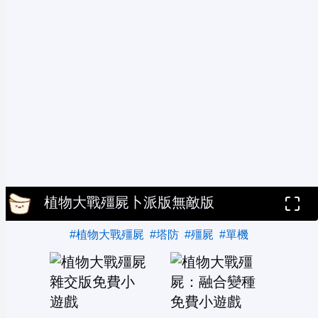
植物大戰殭屍卜派版無敵版
#植物大戰殭屍
#塔防
#殭屍
#單機