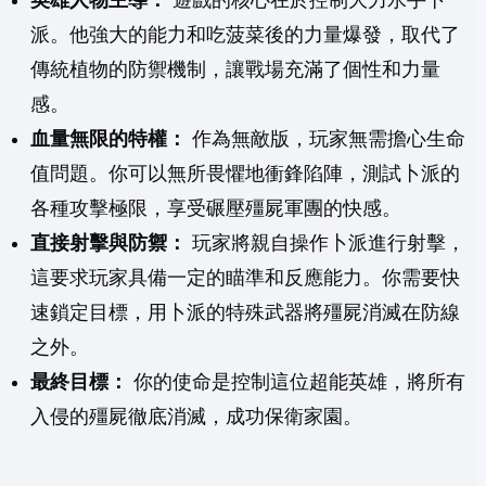
英雄人物主導：
遊戲的核心在於控制大力水手卜
派。他強大的能力和吃菠菜後的力量爆發，取代了
傳統植物的防禦機制，讓戰場充滿了個性和力量
感。
血量無限的特權：
作為無敵版，玩家無需擔心生命
值問題。你可以無所畏懼地衝鋒陷陣，測試卜派的
各種攻擊極限，享受碾壓殭屍軍團的快感。
直接射擊與防禦：
玩家將親自操作卜派進行射擊，
這要求玩家具備一定的瞄準和反應能力。你需要快
速鎖定目標，用卜派的特殊武器將殭屍消滅在防線
之外。
最終目標：
你的使命是控制這位超能英雄，將所有
入侵的殭屍徹底消滅，成功保衛家園。