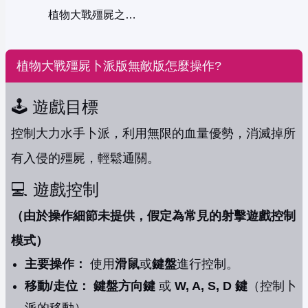
植物大戰殭屍之瘋狂大叔
植物大戰殭屍卜派版無敵版怎麼操作?
🕹️ 遊戲目標
控制大力水手卜派，利用無限的血量優勢，消滅掉所
有入侵的殭屍，輕鬆通關。
💻 遊戲控制
（由於操作細節未提供，假定為常見的射擊遊戲控制
模式）
主要操作：
使用
滑鼠
或
鍵盤
進行控制。
移動/走位：
鍵盤方向鍵
或
W, A, S, D 鍵
（控制卜