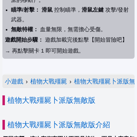
派的移動）。
瞄準/射擊：
滑鼠
控制瞄準，
滑鼠左鍵
攻擊/發射
武器。
無敵特權：
血量無限，無需擔心受傷。
遊戲開始步驟：
遊戲加載完後點擊【開始冒險吧】
→ 再點擊關卡 1 即可開始遊戲。
小遊戲
›
植物大戰殭屍
›
植物大戰殭屍卜派版無
植物大戰殭屍卜派版無敵版
植物大戰殭屍卜派版無敵版介紹