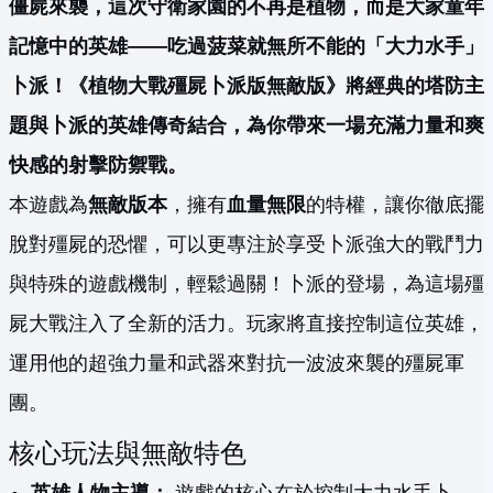
僵屍來襲，這次守衛家園的不再是植物，而是大家童年
記憶中的英雄——吃過菠菜就無所不能的「大力水手」
卜派！《植物大戰殭屍卜派版無敵版》將經典的塔防主
題與卜派的英雄傳奇結合，為你帶來一場充滿力量和爽
快感的射擊防禦戰。
本遊戲為
無敵版本
，擁有
血量無限
的特權，讓你徹底擺
脫對殭屍的恐懼，可以更專注於享受卜派強大的戰鬥力
與特殊的遊戲機制，輕鬆過關！卜派的登場，為這場殭
屍大戰注入了全新的活力。玩家將直接控制這位英雄，
運用他的超強力量和武器來對抗一波波來襲的殭屍軍
團。
核心玩法與無敵特色