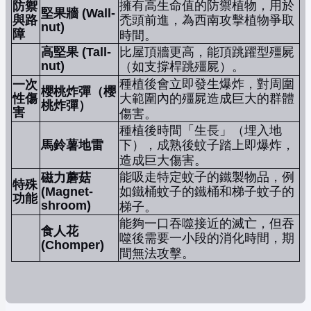
擁有高生命值的防禦植物，用於
防禦
堅果牆 (Wall-
與路
禿頭前進，為西南攻擊植物爭取
nut)
障
時間。
高堅果 (Tall-
比屋頂牆更高，能頂跳躍型殭屍
nut)
（如支撐桿跳殭屍）。
種植後會立即發生爆炸，對周圍
一次
櫻桃炸彈（櫻
性傷
大範圍內的殭屍造成巨大的群體
桃炸彈）
害
傷害。
種植後時間「生長」（埋入地
馬鈴薯地雷
下），成熟後蚊子踏上即爆炸，
造成巨大傷害。
能吸走特定蚊子的鐵製物品，例
磁力蘑菇
特殊
(Magnet-
如鐵桶蚊子的鐵桶和梯子蚊子的
功能
shroom)
梯子。
能夠一口吞噬接近的滅亡，但吞
食人花
噬後需要一小段的消化時間，期
(Chomper)
間無法攻擊。