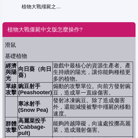
植物大戰殭屍之瘋狂大叔
植物大戰僵屍中文版怎麼操作?
滑鼠
基礎植物
遊戲中最核心的資源生產者。產
經濟
向日葵（向日
與陽
生持續的陽光，讓你能夠種植更
葵）
光
多的植物。
單線
豌豆射手
煽動的攻擊單位。向前方發射豌
攻擊
(Peashooter)
豆，造成單一直線傷害。
發射冰凍豌豆。除了造成傷害
寒冰射手
外，還能減慢被擊中殭屍的移動
(Snow Pea)
速度。
高麗菜投手
能夠跨越障礙，向遠處投擲高麗
群體
(Cabbage-
攻擊
菜，造成濺射傷害。
pult)