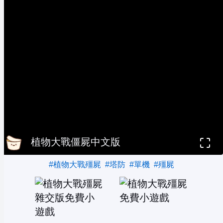
植物大戰僵屍中文版
#植物大戰殭屍
#塔防
#單機
#殭屍