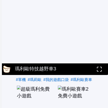
瑪利歐特技越野車3
#單機
#瑪莉歐
#我的遊戲口袋
#瑪利歐賽車