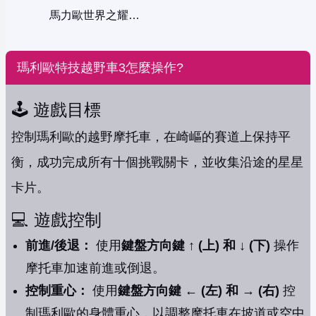
馬力歐世界之耀西島中文版
瑪利歐特技越野車3怎麼操作?
🕹️ 遊戲目標
控制瑪利歐的越野摩托車，在崎嶇的賽道上保持平
衡，成功完成所有十個挑戰關卡，並收集沿途的星星
卡片。
💻 遊戲控制
前進/後退：
使用
鍵盤方向鍵 ↑ (上) 和 ↓ (下)
操作
摩托車加速前進或倒退。
控制重心：
使用
鍵盤方向鍵 ← (左) 和 → (右)
控
制瑪利歐的身體重心，以調整摩托車在坡道或空中