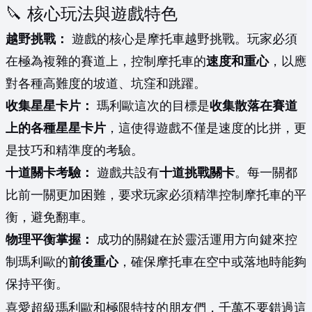
🔪 核心玩法與遊戲特色
越野挑戰：
遊戲的核心是摩托車越野挑戰。玩家必須
在極為複雜的賽道上，控制摩托車的
速度和重心
，以應
對各種高難度的坡道、坑窪和跳躍。
收集星星卡片：
瑪利歐這次的目標是
收集散落在賽道
上的各種星星卡片
，這使得遊戲不僅是速度的比拼，更
是技巧和精準度的考驗。
十道關卡考驗：
遊戲共設有
十道挑戰關卡
。每一關都
比前一關更加困難，要求玩家必須精準控制摩托車的平
衡，避免翻車。
物理平衡掌握：
成功的關鍵在於靈活運用方向鍵來控
制瑪利歐的
前後重心
，確保摩托車在空中或落地時能夠
保持平衡。
喜愛超級瑪利歐和極限特技的朋友們，千萬不要錯過這