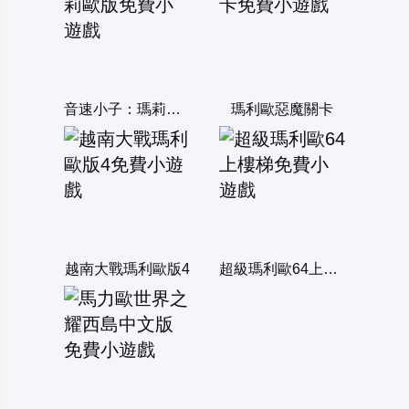
音速小子：瑪莉歐版
瑪利歐惡魔關卡
越南大戰瑪利歐版4
超級瑪利歐64上樓梯