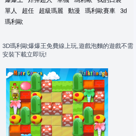
單人
超任
超級瑪麗
動漫
瑪利歐賽車
3d
瑪利歐
3D瑪利歐爆爆王免費線上玩,遊戲泡麵的遊戲不需
安裝下載立即玩!