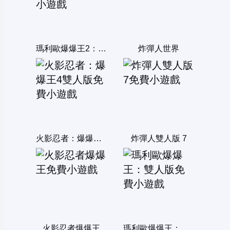
瑪利歐爆爆王2：雙人版
炸彈人世界
火影忍者：爆爆王4雙人版
炸彈人雙人版 7
火影忍者爆爆王
瑪利歐爆爆王：雙人版