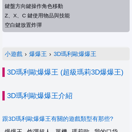
鍵盤方向鍵操作角色移動
Z、X、C 鍵使用物品與技能
空白鍵放置炸彈
小遊戲
›
爆爆王
›
3D瑪利歐爆爆王
3D瑪利歐爆爆王 (超級瑪莉3D爆爆王)
3D瑪利歐爆爆王介紹
跟3D瑪利歐爆爆王有關的遊戲類型有那些?
爆爆王
炸彈超人
單機
瑪莉歐
我的口袋