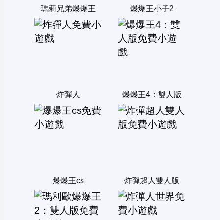
瑪莉兄弟爆爆王
爆爆王小子2
炸彈人
爆爆王4：雙人版
爆爆王cs
炸彈超人雙人版