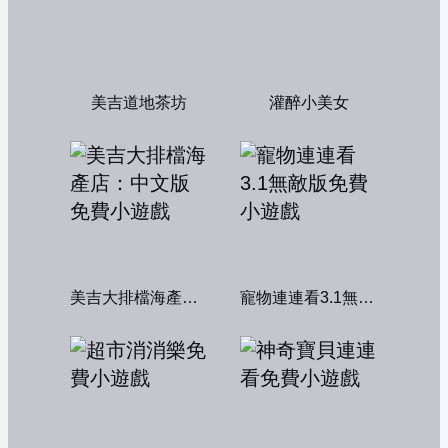
美吉道地茶坊
灌醉小美女
美吉大排檔海產店：中文版
寵物連連看3.1無敵版