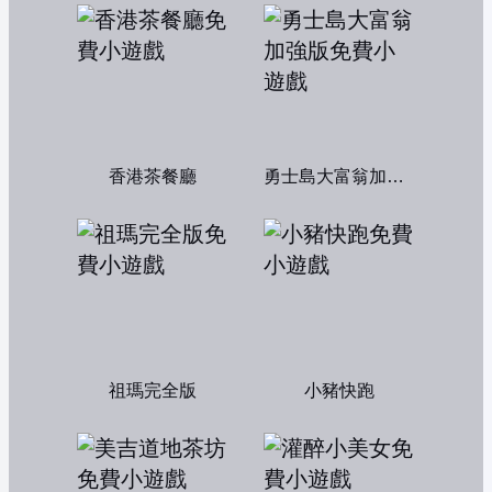
香港茶餐廳
勇士島大富翁加強版
祖瑪完全版
小豬快跑