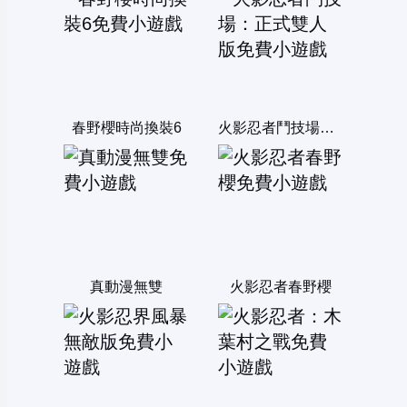
春野櫻時尚換裝6
火影忍者鬥技場：正式雙人版
真動漫無雙
火影忍者春野櫻