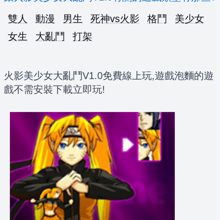
雙人
動漫
男生
死神vs火影
格鬥
美少女
女生
大亂鬥
打架
火影美少女大亂鬥V1.0免費線上玩,遊戲泡麵的遊
戲不需安裝下載立即玩!