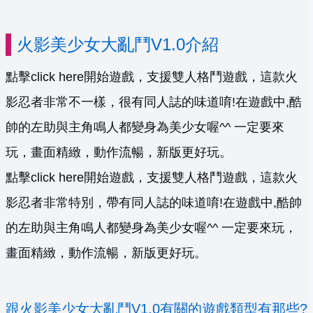
火影美少女大亂鬥V1.0介紹
點擊click here開始遊戲，支援雙人格鬥遊戲，這款火
影忍者非常不一樣，很有同人誌的味道唷!在遊戲中,酷
帥的左助與主角鳴人都變身為美少女喔^^ 一定要來
玩，畫面精緻，動作流暢，新版更好玩。
點擊click here開始遊戲，支援雙人格鬥遊戲，這款火
影忍者非常特別，帶有同人誌的味道唷!在遊戲中,酷帥
的左助與主角鳴人都變身為美少女喔^^ 一定要來玩，
畫面精緻，動作流暢，新版更好玩。
跟火影美少女大亂鬥V1.0有關的遊戲類型有那些?