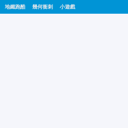
地鐵跑酷
幾何衝刺
小遊戲