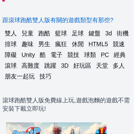
跟滾球跑酷雙人版有關的遊戲類型有那些?
雙人
兒童
跑酷
籃球
足球
鍵盤
3d
街機
排球
趣味
男生
瘋狂
休閒
HTML5
競速
障礙
Unity
酷
電子
競技
球類
PC
經典
滾球
高難度
跳躍
3D
好玩區
天堂
多人
朋友一起玩
技巧
滾球跑酷雙人版免費線上玩,遊戲泡麵的遊戲不需
安裝下載立即玩!