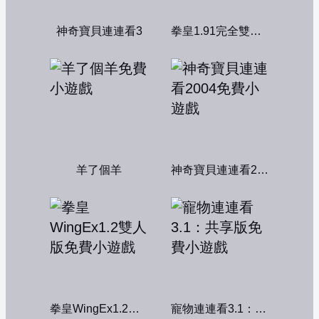
神奇寶貝連連看3
拳皇1.91完全雙人版
羊了個羊
神奇寶貝連連看2004
拳皇WingEx1.2雙人版
寵物連連看3.1：共享版