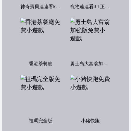
神奇寶貝連連看kawai版2004
寵物連連看3.1正式版
香港茶餐廳
勇士島大富翁加強版
祖瑪完全版
小豬快跑