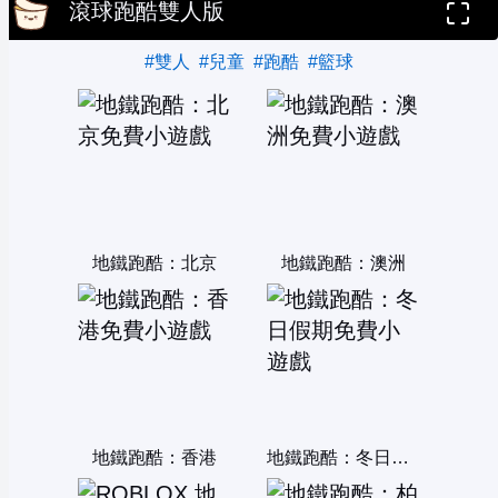
滾球跑酷雙人版
#雙人
#兒童
#跑酷
#籃球
地鐵跑酷：北京
地鐵跑酷：澳洲
地鐵跑酷：香港
地鐵跑酷：冬日假期