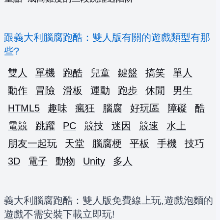
跟義大利腦腐跑酷：雙人版有關的遊戲類型有那
些?
雙人
單機
跑酷
兒童
鍵盤
搞笑
單人
動作
冒險
滑板
運動
跑步
休閒
男生
HTML5
趣味
瘋狂
腦腐
好玩區
障礙
酷
電競
跳躍
PC
競技
迷因
競速
水上
朋友一起玩
天堂
腦腐梗
平板
手機
技巧
3D
電子
動物
Unity
多人
義大利腦腐跑酷：雙人版免費線上玩,遊戲泡麵的
遊戲不需安裝下載立即玩!