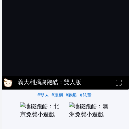
義大利腦腐跑酷：雙人版
#雙人
#單機
#跑酷
#兒童