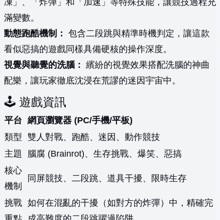
凍」、「炸彈」和「加速」等特殊技能，讓競技過程充
滿變數。
動態跑酷機制：
包含二段跳與精準時機判定，讓這款
看似惡搞的遊戲同樣具備硬核的操作深度。
視覺與聽覺的洗腦：
繽紛的視覺效果搭配洗腦的神曲
配樂，讓玩家徹底沈浸在荒謬的迷因宇宙中。
🕹️ 遊戲資訊
平台
網頁瀏覽器 (PC/手機/平板)
類型
雙人對戰、跑酷、迷因、動作競技
主題
腦腐 (Brainrot)、生存挑戰、爆笑、惡搞
核心
同屏競技、二段跳、道具干擾、限時生存
機制
挑戰
如何在混亂的干擾（如對方的炸彈）中，精確完
重點
成高難度的二段跳躍過陷阱