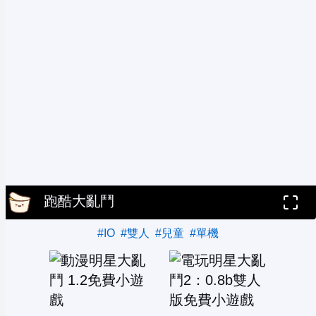
跑酷大亂鬥
#IO
#雙人
#兒童
#單機