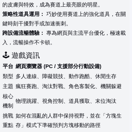
的皮膚與特效，成為賽道上最亮眼的明星。
策略性道具運用：
巧妙使用賽道上的強化道具，在關
鍵時刻干擾對手或加速衝刺。
跨設備流暢體驗：
專為網頁與主流平台優化，極速載
入，流暢操作不卡頓。
🕹️ 遊戲資訊
平台
網頁瀏覽器 (PC / 支援部分行動設備)
類型
多人連線、障礙競技、動作跑酷、休閒生存
主題
瘋狂賽跑、淘汰對戰、角色客製化、機關躲避
核心
物理跳躍、視角控制、道具獲取、末位淘汰
機制
挑戰
如何在混亂的人群中保持視野，並在「方塊生
重點
存」模式下準確預判方塊移動的路徑