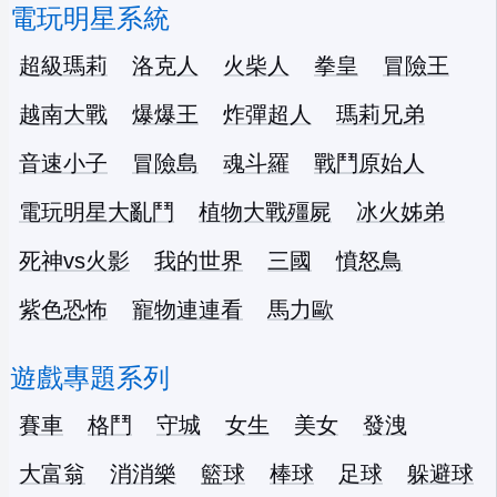
電玩明星系統
超級瑪莉
洛克人
火柴人
拳皇
冒險王
越南大戰
爆爆王
炸彈超人
瑪莉兄弟
音速小子
冒險島
魂斗羅
戰鬥原始人
電玩明星大亂鬥
植物大戰殭屍
冰火姊弟
死神vs火影
我的世界
三國
憤怒鳥
紫色恐怖
寵物連連看
馬力歐
遊戲專題系列
賽車
格鬥
守城
女生
美女
發洩
大富翁
消消樂
籃球
棒球
足球
躲避球