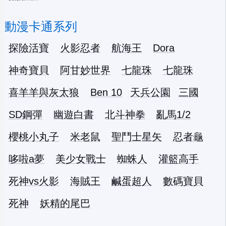
動漫卡通系列
探險活寶
火影忍者
航海王
Dora
神奇寶貝
阿甘妙世界
七龍珠
七龍珠
喜羊羊與灰太狼
Ben 10
天兵公園
三國
SD鋼彈
幽遊白書
北斗神拳
亂馬1/2
櫻桃小丸子
米老鼠
聖鬥士星矢
忍者龜
哆啦a夢
美少女戰士
蜘蛛人
灌籃高手
死神vs火影
海賊王
鹹蛋超人
數碼寶貝
死神
妖精的尾巴