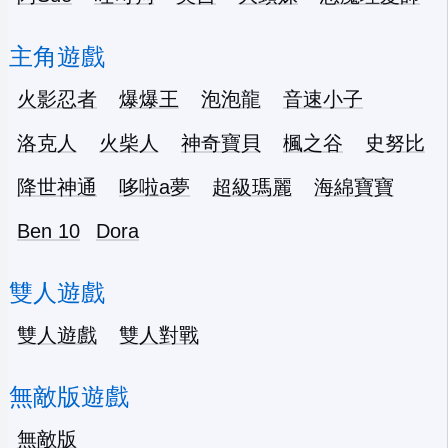
主角遊戲
火影忍者
爆爆王
泡泡龍
音速小子
洛克人
火柴人
神奇寶貝
楓之谷
史努比
降世神通
哆啦a夢
超級瑪麗
海綿寶寶
Ben 10
Dora
雙人遊戲
雙人遊戲
雙人對戰
無敵版遊戲
無敵版