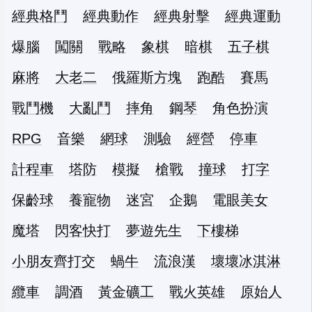
經典格鬥
經典動作
經典射擊
經典運動
爆腦
闖關
戰略
象棋
暗棋
五子棋
麻將
大老二
俄羅斯方塊
跑酷
賽馬
戰鬥機
大亂鬥
摔角
鋼琴
角色扮演
RPG
音樂
網球
測驗
經營
停車
計程車
塔防
模擬
槍戰
撞球
打字
保齡球
養寵物
迷宮
企鵝
電眼美女
魔塔
閃客快打
夢遊先生
下樓梯
小朋友齊打交
蝸牛
流浪漢
壞壞冰淇淋
纜車
調酒
黃金礦工
戰火英雄
原始人