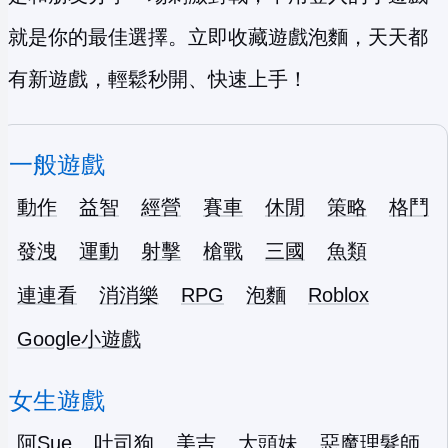
就是你的最佳選擇。立即收藏遊戲泡麵，天天都
有新遊戲，輕鬆秒開、快速上手！
一般遊戲
動作
益智
經營
賽車
休閒
策略
格鬥
發洩
運動
射擊
槍戰
三國
魚類
連連看
消消樂
RPG
泡麵
Roblox
Google小遊戲
女生遊戲
阿Sue
吐司狗
美吉
大頭妹
惡魔理髮師