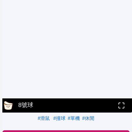
8號球
#滑鼠
#撞球
#單機
#休閒