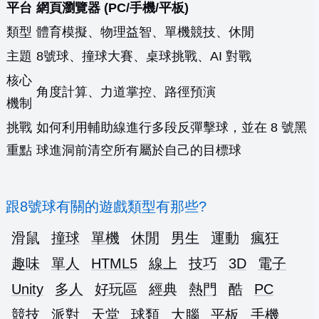
平台
網頁瀏覽器 (PC/手機/平板)
類型
體育模擬、物理益智、單機競技、休閒
主題
8號球、撞球大賽、桌球挑戰、AI 對戰
核心
角度計算、力道掌控、路徑預演
機制
挑戰
如何利用輔助線進行多段反彈擊球，並在 8 號黑
重點
球進洞前清空所有屬於自己的目標球
跟8號球有關的遊戲類型有那些?
滑鼠
撞球
單機
休閒
男生
運動
瘋狂
趣味
單人
HTML5
線上
技巧
3D
電子
Unity
多人
好玩區
經典
熱門
酷
PC
競技
派對
天堂
球類
大腦
平板
手機