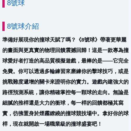
8號球
8號球介紹
準備好展現你的撞球天賦了嗎？《8號球》帶著更華麗
的畫面與更真實的物理回饋震撼回歸！這是一款專為撞
球愛好者打造的高品質模擬遊戲，最棒的是——它完全
免費。你可以透過多輪練習來磨練你的擊球技巧，或是
挑戰難度遞增的關卡來證明你的實力。遊戲內建強大的
路徑預測系統，讓你精確掌控每一顆球的走向。無論是
細膩的推桿還是大力的衝球，每一桿的回饋都極其寫
實，彷彿置身於煙霧繚繞的撞球競技場中。拿好你的球
桿，現在就開啟一場職業級的撞球盛宴吧！