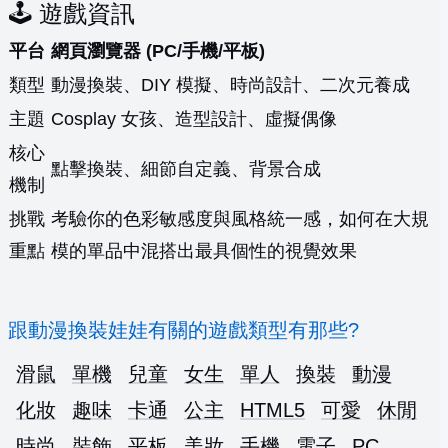
🕹️ 遊戲資訊
平台
網頁瀏覽器 (PC/手機/平板)
類型
動漫換裝、DIY 模擬、時尚設計、二次元養成
主題
Cosplay 女孩、造型設計、虛擬偶像
核心
點擊換裝、細節自定義、背景合成
機制
挑戰
考驗你的色彩敏感度與風格統一感，如何在大規
重點
模的單品中混搭出最具個性的視覺效果
跟動漫換裝娃娃有關的遊戲類型有那些?
滑鼠
單機
兒童
女生
單人
換裝
動漫
化妝
趣味
卡通
公主
HTML5
可愛
休閒
時尚
裝飾
平板
美妝
手機
電子
PC