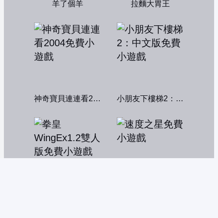
羊了個羊
拉麵大胃王
神奇寶貝連連看2004
小朋友下樓梯2：中文版
拳皇WingEx1.2雙人版
速度之星