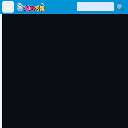
Open main menu