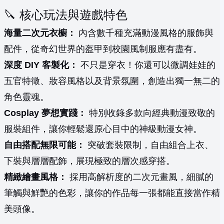
🔪 核心玩法與遊戲特色
海量二次元衣櫥：
內含數千種充滿動漫風格的服飾與
配件，從奇幻世界的盔甲到校園風制服應有盡有。
深度 DIY 客製化：
不只是穿衣！你還可以微調娃娃的
五官特徵、妝容風格以及背景氛圍，創造出獨一無二的
角色靈魂。
Cosplay 夢想實踐：
特別收錄多款向經典動漫致敬的
服裝組件，讓你輕鬆還原心目中的神級動漫女神。
自由搭配無限可能：
突破套裝限制，自由組合上衣、
下裝與層層配飾，展現極致的層次感穿搭。
精緻繪畫風格：
採用高解析度的二次元畫風，細膩的
筆觸與鮮艷的色彩，讓你的作品每一張都能直接當作精
美頭像。