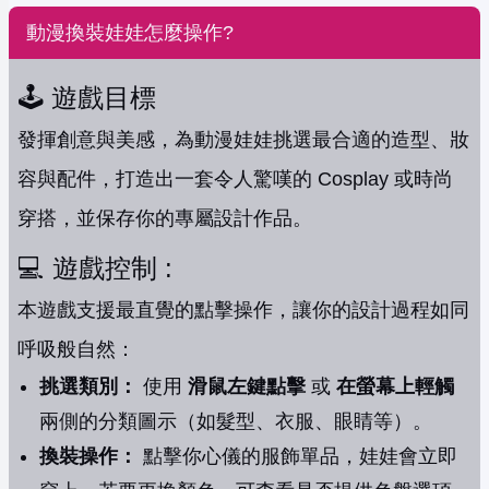
動漫換裝娃娃怎麼操作?
🕹️ 遊戲目標
發揮創意與美感，為動漫娃娃挑選最合適的造型、妝
容與配件，打造出一套令人驚嘆的 Cosplay 或時尚
穿搭，並保存你的專屬設計作品。
💻 遊戲控制 :
本遊戲支援最直覺的點擊操作，讓你的設計過程如同
呼吸般自然：
挑選類別：
使用
滑鼠左鍵點擊
或
在螢幕上輕觸
兩側的分類圖示（如髮型、衣服、眼睛等）。
換裝操作：
點擊你心儀的服飾單品，娃娃會立即