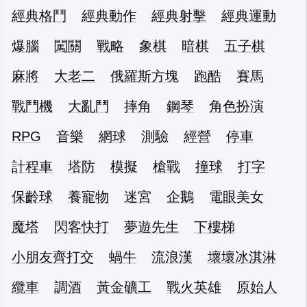
經典格鬥
經典動作
經典射擊
經典運動
爆腦
闖關
戰略
象棋
暗棋
五子棋
麻將
大老二
俄羅斯方塊
跑酷
賽馬
戰鬥機
大亂鬥
摔角
鋼琴
角色扮演
RPG
音樂
網球
測驗
經營
停車
計程車
塔防
模擬
槍戰
撞球
打字
保齡球
養寵物
迷宮
企鵝
電眼美女
魔塔
閃客快打
夢遊先生
下樓梯
小朋友齊打交
蝸牛
流浪漢
壞壞冰淇淋
纜車
調酒
黃金礦工
戰火英雄
原始人