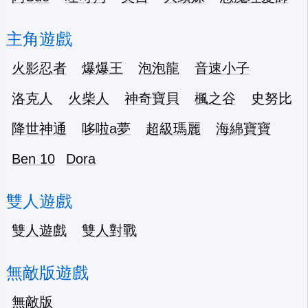
主角遊戲
火影忍者
爆爆王
泡泡龍
音速小子
洛克人
火柴人
神奇寶貝
楓之谷
史努比
降世神通
哆啦a夢
超級瑪麗
海綿寶寶
Ben 10
Dora
雙人遊戲
雙人遊戲
雙人對戰
無敵版遊戲
無敵版