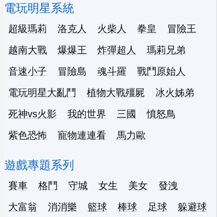
電玩明星系統
超級瑪莉
洛克人
火柴人
拳皇
冒險王
越南大戰
爆爆王
炸彈超人
瑪莉兄弟
音速小子
冒險島
魂斗羅
戰鬥原始人
電玩明星大亂鬥
植物大戰殭屍
冰火姊弟
死神vs火影
我的世界
三國
憤怒鳥
紫色恐怖
寵物連連看
馬力歐
遊戲專題系列
賽車
格鬥
守城
女生
美女
發洩
大富翁
消消樂
籃球
棒球
足球
躲避球