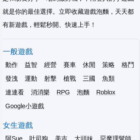
就是你的最佳選擇。立即收藏遊戲泡麵，天天都
有新遊戲，輕鬆秒開、快速上手！
一般遊戲
動作
益智
經營
賽車
休閒
策略
格鬥
發洩
運動
射擊
槍戰
三國
魚類
連連看
消消樂
RPG
泡麵
Roblox
Google小遊戲
女生遊戲
阿Sue
吐司狗
美吉
大頭妹
惡魔理髮師