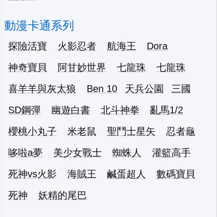
動漫卡通系列
探險活寶
火影忍者
航海王
Dora
神奇寶貝
阿甘妙世界
七龍珠
七龍珠
喜羊羊與灰太狼
Ben 10
天兵公園
三國
SD鋼彈
幽遊白書
北斗神拳
亂馬1/2
櫻桃小丸子
米老鼠
聖鬥士星矢
忍者龜
哆啦a夢
美少女戰士
蜘蛛人
灌籃高手
死神vs火影
海賊王
鹹蛋超人
數碼寶貝
死神
妖精的尾巴