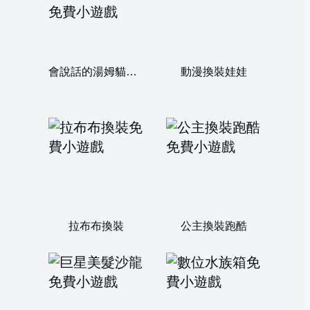
會說話的湯姆貓：外傷手術
動漫換裝娃娃
拉布布換裝
公主換裝跑酷