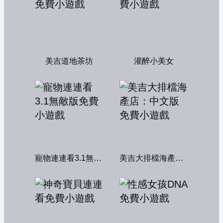
美吉道地茶坊
灌醉小美女
寵物連連看3.1無敵版
美吉大排檔海產店：中文版