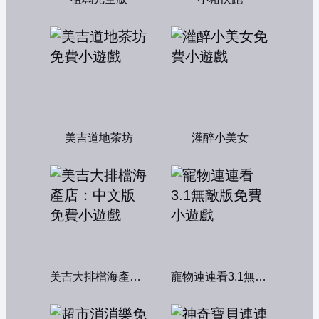
美吉道地茶坊
灌醉小美女
美吉大排檔海產店：中文版
寵物連連看3.1無敵版