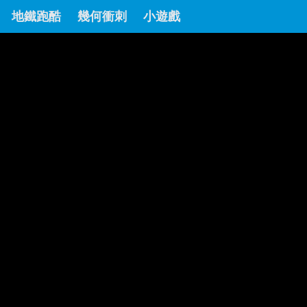
地鐵跑酷
幾何衝刺
小遊戲