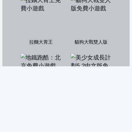
拉麵大胃王
貓狗大戰雙人版
地鐵跑酷：北京
美少女成長計劃5.2中文版