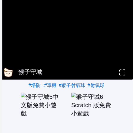
猴子守城
#塔防
#單機
#猴子射氣球
#射氣球