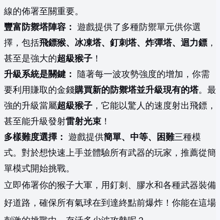
線的佈署至關重要。
豐富防禦塔陣容：
遊戲提供了多種防禦單元供你選
擇，包括
飛鏢猴、冰凍塔、釘刺塔、炸彈塔、迴力鏢
，
甚至是強大的
超級猴子
！
升級系統是關鍵：
隨著每一波攻勢強度的增加，你需
要利用賺取的金錢
購買新的防禦塔並升級現有的塔
。最
強的升級當屬
超級猴子
，它能以驚人的速度射出飛鏢，
甚至能升級發射
雷射光束
！
多樣難度選擇：
遊戲提供
簡單、中等、困難
三種模
式。對於想快速上手並體驗所有武器的玩家，推薦從簡
單模式開始挑戰。
立即佈署你的猴子大軍，用釘刺、膠水和各種武器裝備
好道路，確保所有氣球在到達終點前爆炸！你能在這場