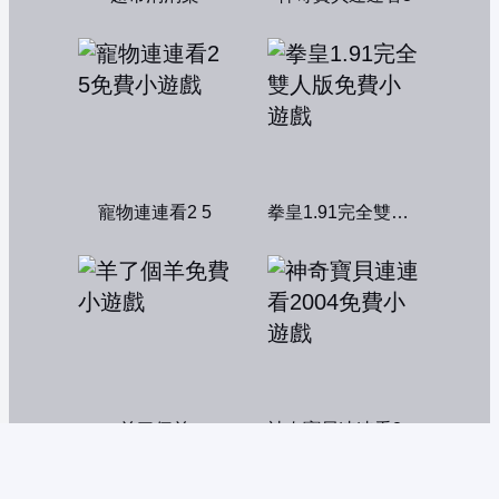
寵物連連看2 5
拳皇1.91完全雙人版
羊了個羊
神奇寶貝連連看2004