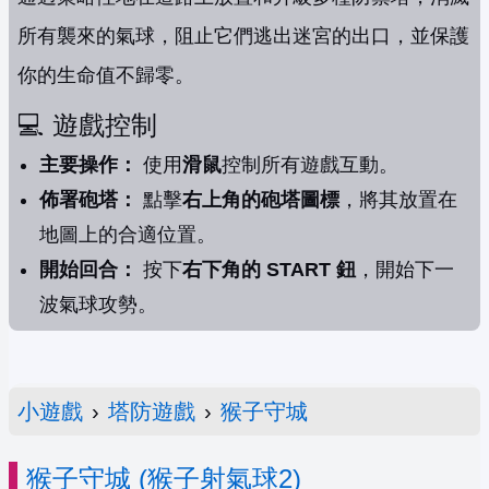
所有襲來的氣球，阻止它們逃出迷宮的出口，並保護
你的生命值不歸零。
💻 遊戲控制
主要操作：
使用
滑鼠
控制所有遊戲互動。
佈署砲塔：
點擊
右上角的砲塔圖標
，將其放置在
地圖上的合適位置。
開始回合：
按下
右下角的 START 鈕
，開始下一
波氣球攻勢。
小遊戲
›
塔防遊戲
›
猴子守城
猴子守城 (猴子射氣球2)