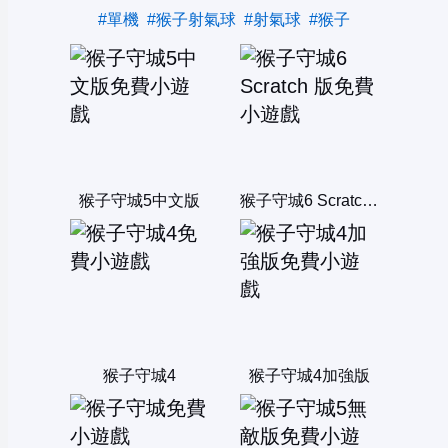
#單機
#猴子射氣球
#射氣球
#猴子
猴子守城5中文版
猴子守城6 Scratch 版
猴子守城4
猴子守城4加強版