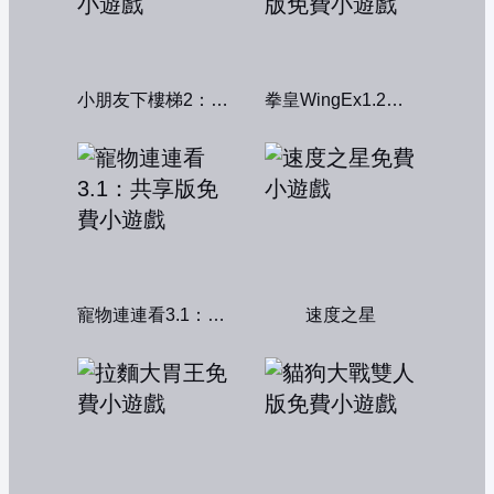
小朋友下樓梯2：中文版
拳皇WingEx1.2雙人版
寵物連連看3.1：共享版
速度之星