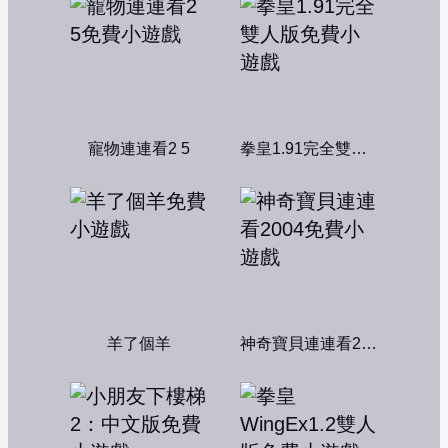
寵物連連看2 5
拳皇1.91完全雙人版
羊了個羊
神奇寶貝連連看2004