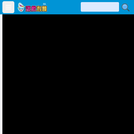
Open main menu