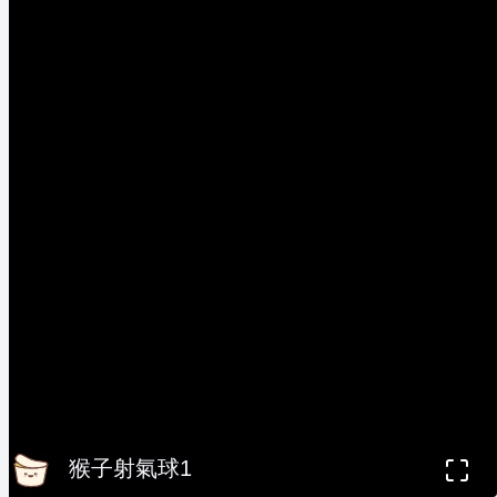
猴子射氣球1