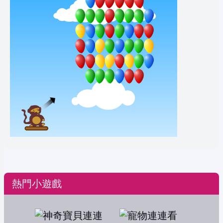
熱門小遊戲