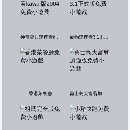
神奇寶貝連連看kawai版2004
寵物連連看3.1正式版
香港茶餐廳
勇士島大富翁加強版