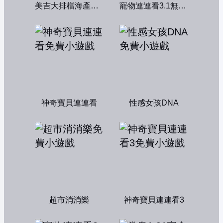
美吉大排檔海產店：中文版
寵物連連看3.1無敵版
神奇寶貝連連看
性感女孩DNA
超市消消樂
神奇寶貝連連看3