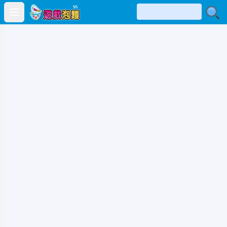
Open main menu