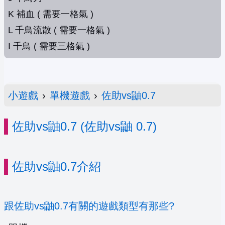
K 補血 ( 需要一格氣 )
L 千鳥流散 ( 需要一格氣 )
I 千鳥 ( 需要三格氣 )
小遊戲
›
單機遊戲
›
佐助vs鼬0.7
佐助vs鼬0.7 (佐助vs鼬 0.7)
佐助vs鼬0.7介紹
跟佐助vs鼬0.7有關的遊戲類型有那些?