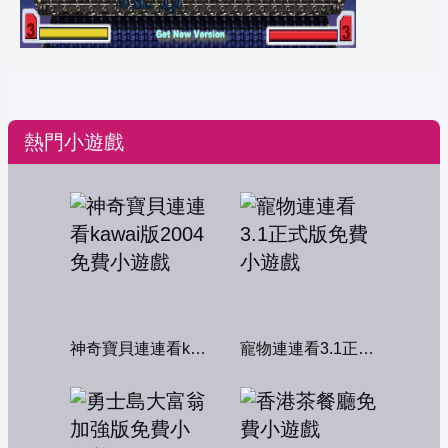
熱門小遊戲
神奇寶貝連連看kawai版2004
寵物連連看3.1正式版