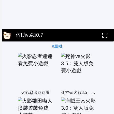
佐助vs鼬0.7
#單機
火影忍者連連看
死神vs火影3.5：雙人版