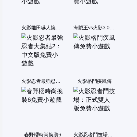
火影雛田嚇人換裝遊戲
海賊王vs火影3.0：雙人版
火影忍者最強忍者大集結2：中文版
火影格鬥疾風傳
春野櫻時尚換裝6
火影忍者鬥技場：正式雙人版