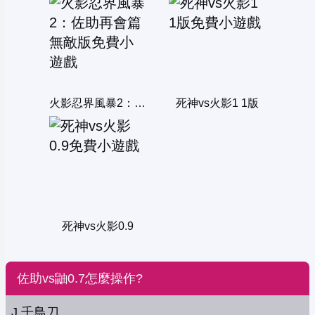
火影忍界風暴2：佐助再會篇無敵版
死神vs火影1 1版
死神vs火影0.9
佐助vs鼬0.7怎麼操作?
J 千鳥刀