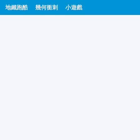
地鐵跑酷
幾何衝刺
小遊戲