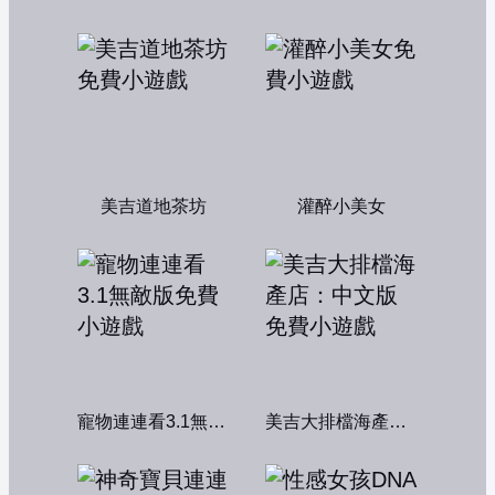
美吉道地茶坊
灌醉小美女
寵物連連看3.1無敵版
美吉大排檔海產店：中文版