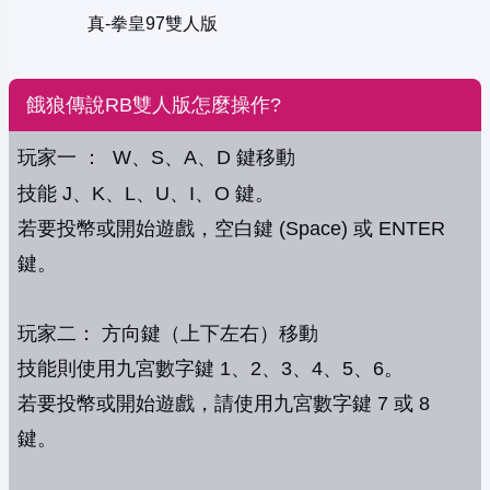
真-拳皇97雙人版
餓狼傳說RB雙人版怎麼操作?
玩家一 ： W、S、A、D 鍵移動
技能 J、K、L、U、I、O 鍵。
若要投幣或開始遊戲，空白鍵 (Space) 或 ENTER
鍵。
玩家二： 方向鍵（上下左右）移動
技能則使用九宮數字鍵 1、2、3、4、5、6。
若要投幣或開始遊戲，請使用九宮數字鍵 7 或 8
鍵。