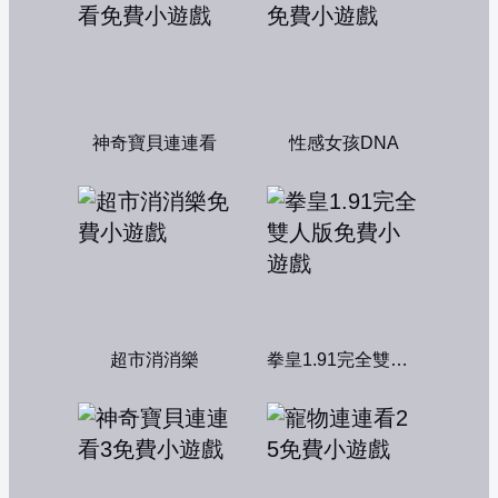
神奇寶貝連連看
性感女孩DNA
超市消消樂
拳皇1.91完全雙人版