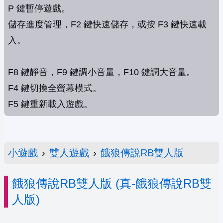
P 鍵暫停遊戲。
儲存進度管理，F2 鍵快速儲存，或按 F3 鍵快速載
入。
F8 鍵靜音，F9 鍵調小音量，F10 鍵調大音量。
F4 鍵切換全螢幕模式。
F5 鍵重新載入遊戲。
小遊戲
›
雙人遊戲
›
餓狼傳說RB雙人版
餓狼傳說RB雙人版 (真-餓狼傳說RB雙
人版)