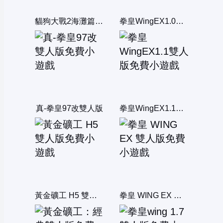
貓狗大戰2海灘篇 雙人版
拳皇WingEX1.0人物全開雙人版
真-拳皇97改雙人版
拳皇WingEX1.1雙人版
黃金礦工 H5 雙人版
拳皇 WING EX 雙人版