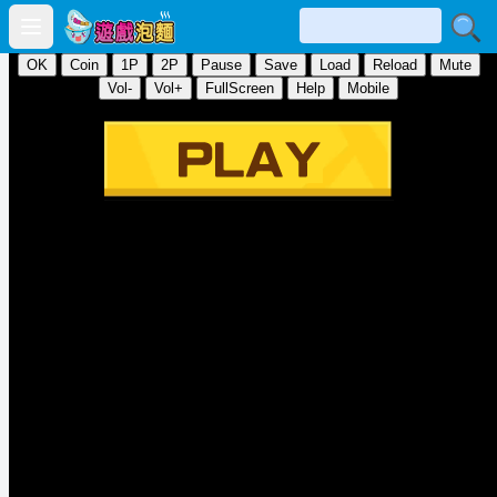
Open main menu