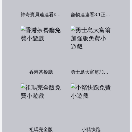
神奇寶貝連連看kawai版2004
寵物連連看3.1正式版
香港茶餐廳
勇士島大富翁加強版
祖瑪完全版
小豬快跑