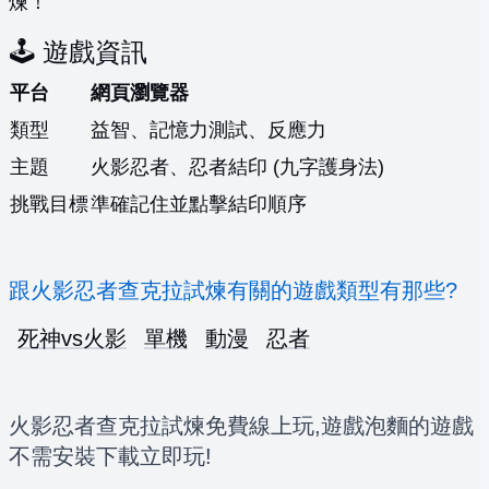
煉！
🕹️ 遊戲資訊
平台
網頁瀏覽器
類型
益智、記憶力測試、反應力
主題
火影忍者、忍者結印 (九字護身法)
挑戰目標
準確記住並點擊結印順序
跟火影忍者查克拉試煉有關的遊戲類型有那些?
死神vs火影
單機
動漫
忍者
火影忍者查克拉試煉免費線上玩,遊戲泡麵的遊戲
不需安裝下載立即玩!