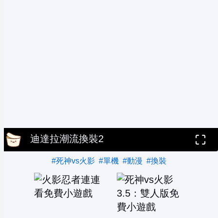
迪達拉潮流換裝2
#死神vs火影
#單機
#動漫
#換裝