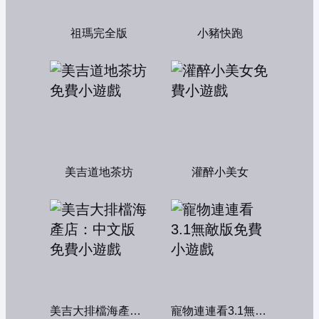
祖瑪完全版
小豬快跑
美吉道地茶坊
灌醉小美女
美吉大排檔海產店：中文版
寵物連連看3.1無敵版