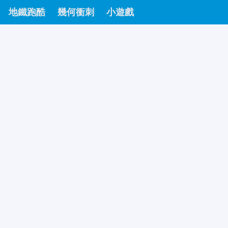
地鐵跑酷
幾何衝刺
小遊戲