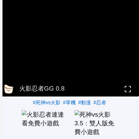
火影忍者GG 0.8
#死神vs火影
#單機
#動漫
#忍者