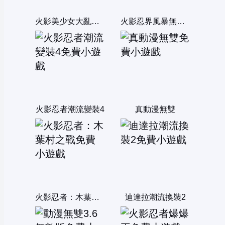
火影美少女大亂鬥V1.0
火影忍界風暴無敵版
火影忍者潮流變裝4
真動漫無雙
火影忍者：木葉村之戰
迪達拉潮流換裝2