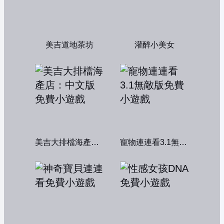
美吉道地茶坊
灌醉小美女
美吉大排檔海產店：中文版
寵物連連看3.1無敵版