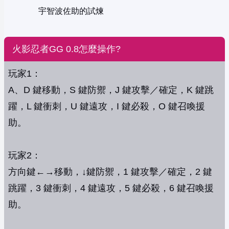
宇智波佐助的試煉
火影忍者GG 0.8怎麼操作?
玩家1：
A、D 鍵移動，S 鍵防禦，J 鍵攻擊／確定，K 鍵跳
躍，L 鍵衝刺，U 鍵遠攻，I 鍵必殺，O 鍵召喚援
助。
玩家2：
方向鍵←→移動，↓鍵防禦，1 鍵攻擊／確定，2 鍵
跳躍，3 鍵衝刺，4 鍵遠攻，5 鍵必殺，6 鍵召喚援
助。