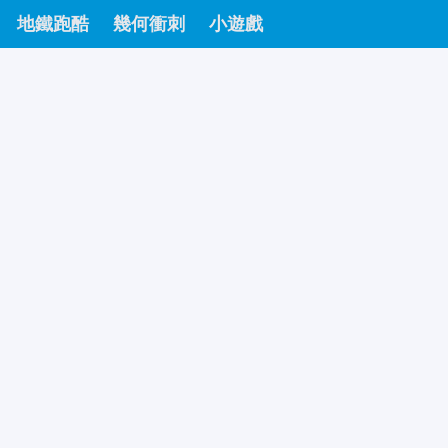
地鐵跑酷
幾何衝刺
小遊戲