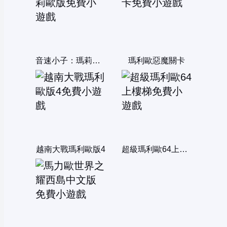
音速小子：瑪莉歐版
瑪利歐惡魔關卡
越南大戰瑪利歐版4
超級瑪利歐64上樓梯