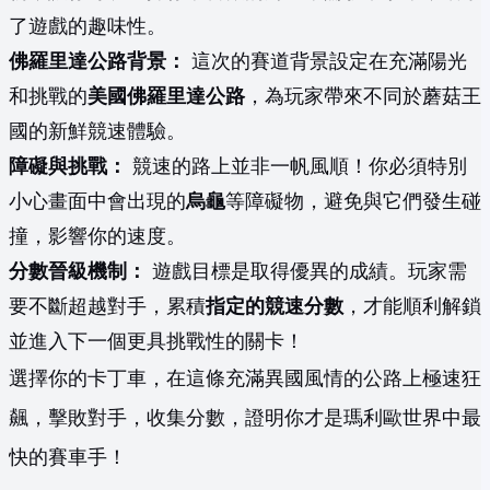
了遊戲的趣味性。
佛羅里達公路背景：
這次的賽道背景設定在充滿陽光
和挑戰的
美國佛羅里達公路
，為玩家帶來不同於蘑菇王
國的新鮮競速體驗。
障礙與挑戰：
競速的路上並非一帆風順！你必須特別
小心畫面中會出現的
烏龜
等障礙物，避免與它們發生碰
撞，影響你的速度。
分數晉級機制：
遊戲目標是取得優異的成績。玩家需
要不斷超越對手，累積
指定的競速分數
，才能順利解鎖
並進入下一個更具挑戰性的關卡！
選擇你的卡丁車，在這條充滿異國風情的公路上極速狂
飆，擊敗對手，收集分數，證明你才是瑪利歐世界中最
快的賽車手！