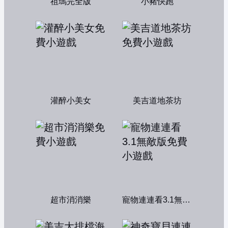
祖瑪完全版
小豬快跑
灌醉小美女
美吉道地茶坊
超市消消樂
寵物連連看3.1無敵版