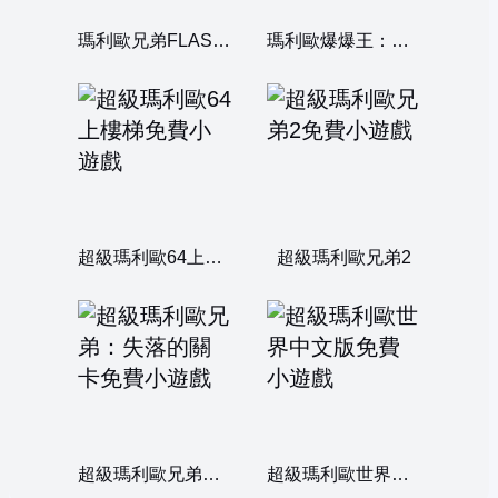
瑪利歐兄弟FLASH3.0
瑪利歐爆爆王：雙人版
超級瑪利歐64上樓梯
超級瑪利歐兄弟2
超級瑪利歐兄弟：失落的關卡
超級瑪利歐世界中文版