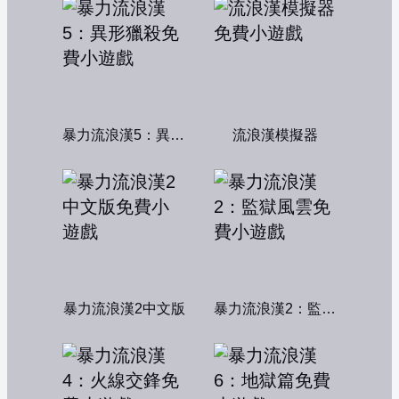
暴力流浪漢5：異形獵殺
流浪漢模擬器
暴力流浪漢2中文版
暴力流浪漢2：監獄風雲