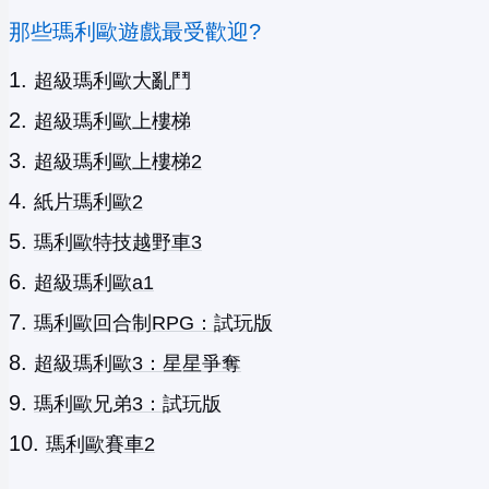
那些瑪利歐遊戲最受歡迎?
超級瑪利歐大亂鬥
超級瑪利歐上樓梯
超級瑪利歐上樓梯2
紙片瑪利歐2
瑪利歐特技越野車3
超級瑪利歐a1
瑪利歐回合制RPG：試玩版
超級瑪利歐3：星星爭奪
瑪利歐兄弟3：試玩版
瑪利歐賽車2