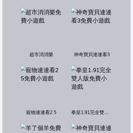
超市消消樂
神奇寶貝連連看3
寵物連連看2 5
拳皇1.91完全雙人版