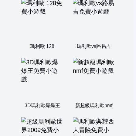
瑪利歐 128
瑪利歐vs路易吉
3D瑪利歐爆爆王
新超級瑪利歐nmf