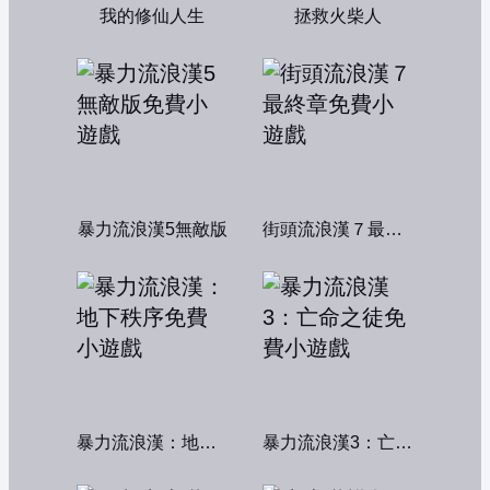
我的修仙人生
拯救火柴人
暴力流浪漢5無敵版
街頭流浪漢７最終章
暴力流浪漢：地下秩序
暴力流浪漢3：亡命之徒