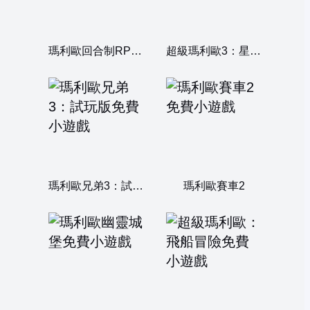
瑪利歐回合制RPG：試玩版
超級瑪利歐3：星星爭奪
瑪利歐兄弟3：試玩版
瑪利歐賽車2