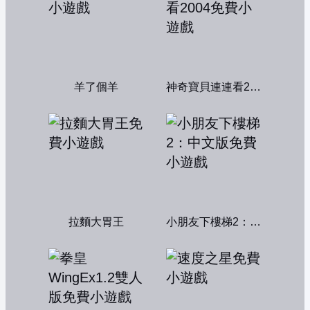
羊了個羊
神奇寶貝連連看2004
拉麵大胃王
小朋友下樓梯2：中文版