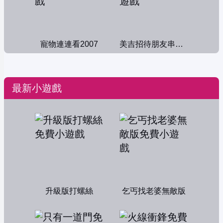
寵物連連看2007
美吉招待朋友串門子
最新小遊戲
升級版打螺絲
乞丐找老婆無敵版