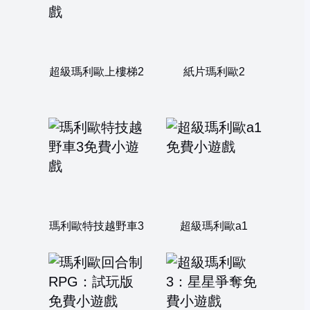
超級瑪利歐上樓梯2
紙片瑪利歐2
瑪利歐特技越野車3
超級瑪利歐a1