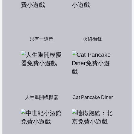
只有一道門
火線衝鋒
人生重開模擬器
Cat Pancake Diner