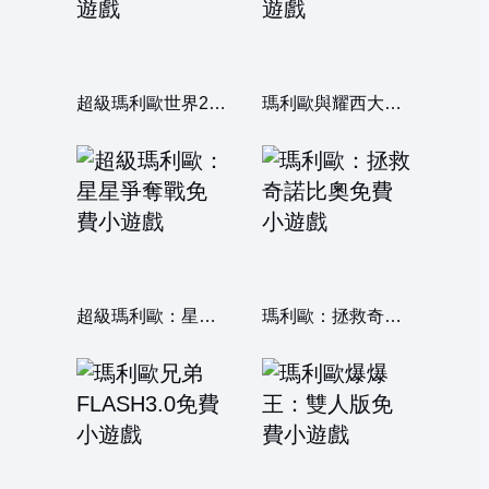
超級瑪利歐世界2009
瑪利歐與耀西大冒險
超級瑪利歐：星星爭奪戰
瑪利歐：拯救奇諾比奧