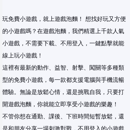
玩免費小遊戲，就上遊戲泡麵！ 想找好玩又方便
的小遊戲嗎？在遊戲泡麵，我們精選上千款人氣
小遊戲，不需要下載、不用登入，一鍵點擊就能
線上玩小遊戲！
這裡有最新的動作、益智、射擊、闖關等多種類
型的免費小遊戲，每一款都支援電腦與手機流暢
體驗。無論是放鬆心情，還是挑戰自我，只要打
開遊戲泡麵，你就能立即享受小遊戲的樂趣！
不管你想在通勤、課後、下班時間短暫放鬆，還
是和朋友分享一場刺激對戰，不用登入的小遊戲