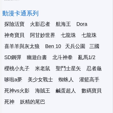
動漫卡通系列
探險活寶
火影忍者
航海王
Dora
神奇寶貝
阿甘妙世界
七龍珠
七龍珠
喜羊羊與灰太狼
Ben 10
天兵公園
三國
SD鋼彈
幽遊白書
北斗神拳
亂馬1/2
櫻桃小丸子
米老鼠
聖鬥士星矢
忍者龜
哆啦a夢
美少女戰士
蜘蛛人
灌籃高手
死神vs火影
海賊王
鹹蛋超人
數碼寶貝
死神
妖精的尾巴