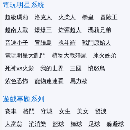
電玩明星系統
超級瑪莉
洛克人
火柴人
拳皇
冒險王
越南大戰
爆爆王
炸彈超人
瑪莉兄弟
音速小子
冒險島
魂斗羅
戰鬥原始人
電玩明星大亂鬥
植物大戰殭屍
冰火姊弟
死神vs火影
我的世界
三國
憤怒鳥
紫色恐怖
寵物連連看
馬力歐
遊戲專題系列
賽車
格鬥
守城
女生
美女
發洩
大富翁
消消樂
籃球
棒球
足球
躲避球