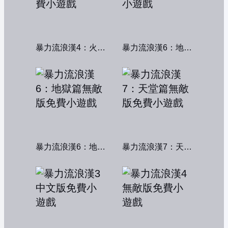
暴力流浪漢4：火線交鋒
暴力流浪漢6：地獄篇
暴力流浪漢6：地獄篇無敵版
暴力流浪漢7：天堂篇無敵版