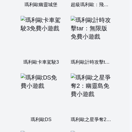
瑪利歐幽靈城堡
超級瑪利歐：飛船冒險
瑪利歐卡車駕駛3
瑪利歐計時攻擊tar：無限版
瑪利歐DS
瑪利歐之星爭奪2：幽靈島