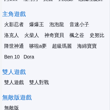
主角遊戲
火影忍者
爆爆王
泡泡龍
音速小子
洛克人
火柴人
神奇寶貝
楓之谷
史努比
降世神通
哆啦a夢
超級瑪麗
海綿寶寶
Ben 10
Dora
雙人遊戲
雙人遊戲
雙人對戰
無敵版遊戲
無敵版