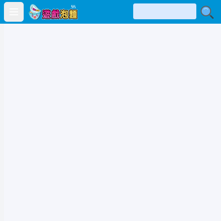
Open main menu