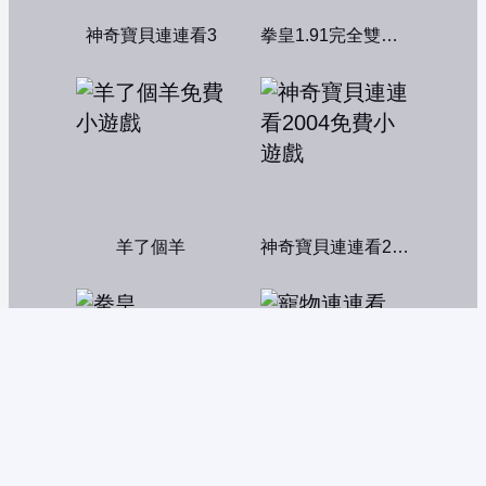
神奇寶貝連連看3
拳皇1.91完全雙人版
羊了個羊
神奇寶貝連連看2004
拳皇WingEx1.2雙人版
寵物連連看3.1：共享版