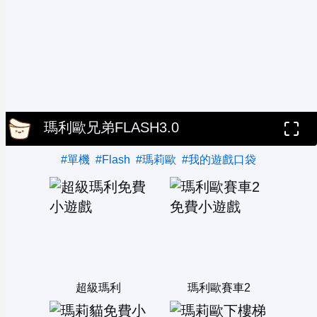
瑪利歐兄弟FLASH3.0
#單機
#Flash
#瑪莉歐
#我的遊戲口袋
超級瑪利
瑪利歐賽車2