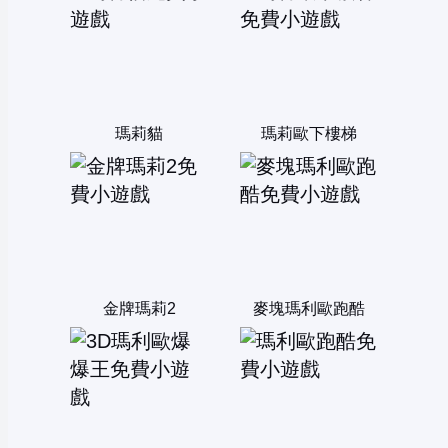
瑪莉貓
瑪莉歐下樓梯
金牌瑪莉2
麥塊瑪利歐跑酷