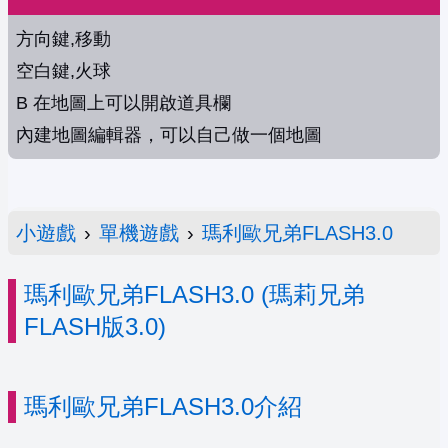
方向鍵,移動
空白鍵,火球
B 在地圖上可以開啟道具欄
內建地圖編輯器，可以自己做一個地圖
小遊戲
›
單機遊戲
›
瑪利歐兄弟FLASH3.0
瑪利歐兄弟FLASH3.0 (瑪莉兄弟
FLASH版3.0)
瑪利歐兄弟FLASH3.0介紹