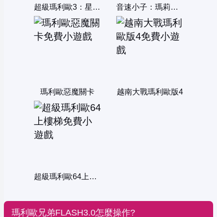
超級瑪利歐3：星星爭奪
音速小子：瑪莉歐版
瑪利歐惡魔關卡
越南大戰瑪利歐版4
超級瑪利歐64上樓梯
瑪利歐兄弟FLASH3.0怎麼操作?