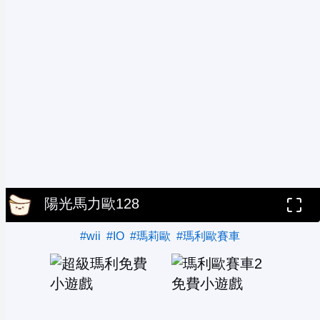
陽光馬力歐128
#wii
#IO
#瑪莉歐
#瑪利歐賽車