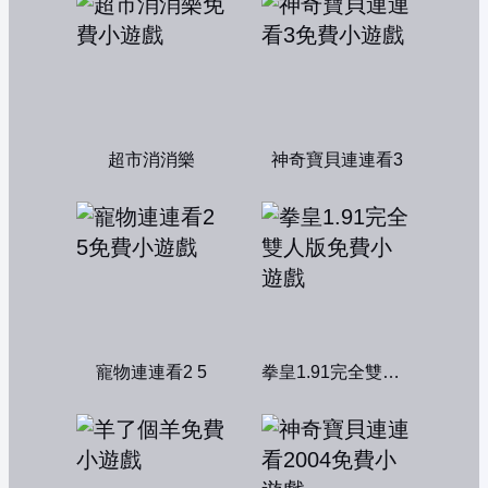
超市消消樂
神奇寶貝連連看3
寵物連連看2 5
拳皇1.91完全雙人版