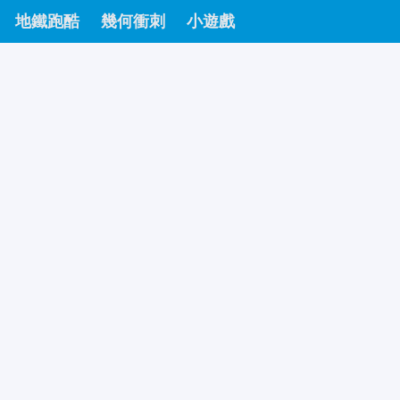
地鐵跑酷
幾何衝刺
小遊戲